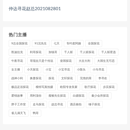
仲达寻花赵总2021082801
热门主播
9总全国探花
91沈先生
七天
专约老阿姨
全国探花
凯迪拉克
利哥探花
加钱哥
千人斩
千人斩探花
千人斩星选
午夜寻花
哥现在只是个传说
壹屌探花
大吉大利
大屌生无可恋
女主播
小天探花
小宝
小宝寻花
小陈头
小马寻花
战神小利
换妻探花
探花
文轩探花
无情的屌
李寻欢
极品足浴探花
模特写真拍摄
欧阳专攻良家
歌厅探花
步宾探花
爱情故事
用利顶你
瘦猴先生探花
白嫖探花
秦少会所探花
胖子工作室
走马探花
赵总寻花
酒店偷拍
锤子探花
雀儿满天飞
鸭哥