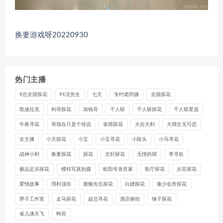
换妻游戏呀20220930
热门主播
9总全国探花
91沈先生
七天
专约老阿姨
全国探花
凯迪拉克
利哥探花
加钱哥
千人斩
千人斩探花
千人斩星选
午夜寻花
哥现在只是个传说
壹屌探花
大吉大利
大屌生无可恋
女主播
小天探花
小宝
小宝寻花
小陈头
小马寻花
战神小利
换妻探花
探花
文轩探花
无情的屌
李寻欢
极品足浴探花
模特写真拍摄
欧阳专攻良家
歌厅探花
步宾探花
爱情故事
用利顶你
瘦猴先生探花
白嫖探花
秦少会所探花
胖子工作室
走马探花
赵总寻花
酒店偷拍
锤子探花
雀儿满天飞
鸭哥