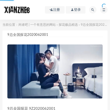
注册
登录
当前位置：
闲者吧 | 一个有意思的网站
探花极品精选
9总全国探花2020062001
>
>
9总全国探花2020062001
9总全国探花 9Z2020062001