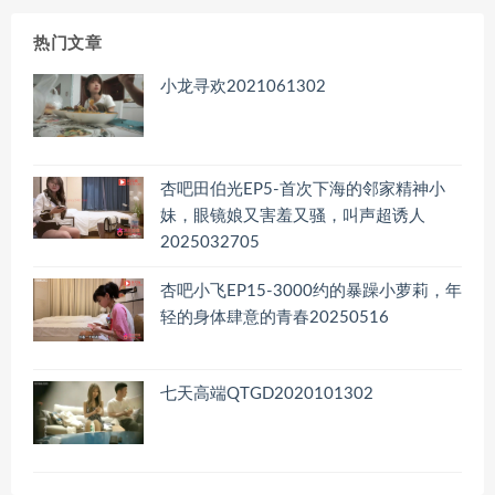
档
热门文章
小龙寻欢2021061302
杏吧田伯光EP5-首次下海的邻家精神小
妹，眼镜娘又害羞又骚，叫声超诱人
2025032705
杏吧小飞EP15-3000约的暴躁小萝莉，年
轻的身体肆意的青春20250516
七天高端QTGD2020101302