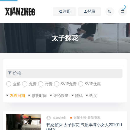
注册
登录
太子探花
价格
全部
免费
付费
SVIP免费
SVIP优惠
发布日期
修改时间
评论数量
随机
热度
xianzhe8
探花主播-最新资源
鸭总侦探 太子探花 气质丰满小女人202011
0603