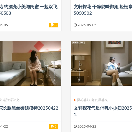
花 约漂亮小美与闺蜜 一起双飞
文轩探花 干净韵味御姐 轻松拿捏 202
50503
5050502
05-05
3
2025-05-05
缺-老资源补充
探花补缺-老资源补充
长腿黑丝御姐模特20250422
文轩探花气质俏乳小少妇20250
1.
04-22
3
2025-04-22