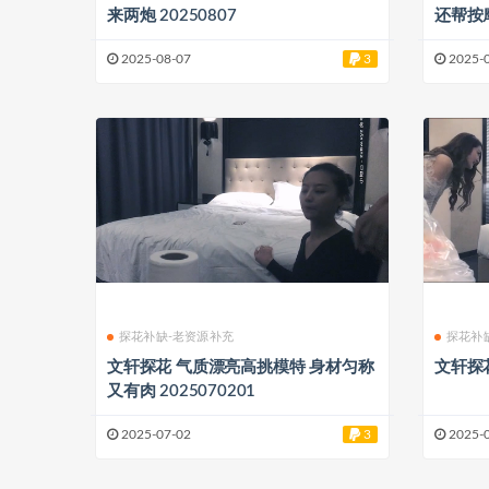
来两炮 20250807
还帮按摩
2025-08-07
3
2025-
探花补缺-老资源补充
探花补
文轩探花 气质漂亮高挑模特 身材匀称
文轩探花
又有肉 2025070201
2025-07-02
3
2025-