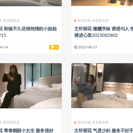
缺-老资源补充
探花补缺-老资源补充
花 刚做不久还很纯情的小姐姐
文轩探花 微醺学妹 诱惑勾人 恨不得
915
揉进心里2025082802
09-14
3
2025-08-27
缺-老资源补充
探花补缺-老资源补充
花 青春靓丽小女生 服务很好
文轩探花 气质少妇 服务不好