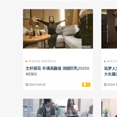
探花补缺-老资源补充
探花主
文轩探花 丰满高颜值 俏丽巨乳20250
追梦人文轩探花 
40501
大长腿2
2025-04-05
3
2024-