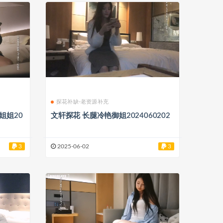
探花补缺-老资源补充
文轩探花 长腿冷艳御姐2024060202
3
2025-06-02
3