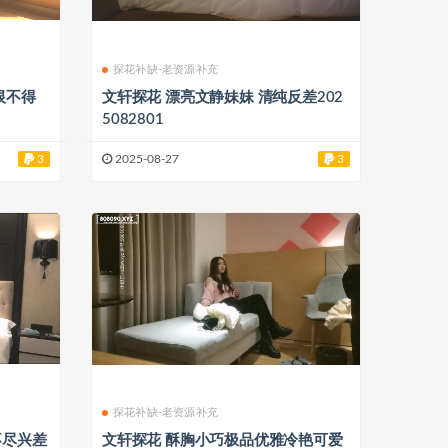
探花补缺-老资源补充
文轩探花 漂亮文静妹妹 清纯反差202
5082801
3
2025-08-27
3
探花补缺-老资源补充
不尽兴差
文轩探花 酥胸小巧极品优雅冷艳可爱