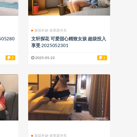
探花补缺-老资源补充
05280
文轩探花 可爱甜心精致女孩 超级投入
享受 2025052301
3
2025-05-22
3
探花补缺-老资源补充