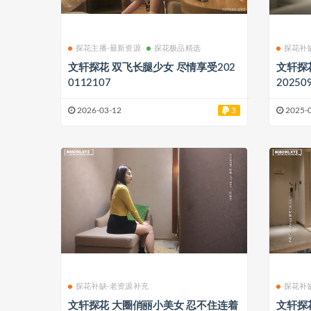
探花主播-最新资源
探花极品精选
探花补
文轩探花 双飞长腿少女 尽情享受202
文轩探
0112107
20250
2026-03-12
3
2025-
探花补缺-老资源补充
探花补
文轩探花 大圈俏丽小美女 忍不住连着
文轩探