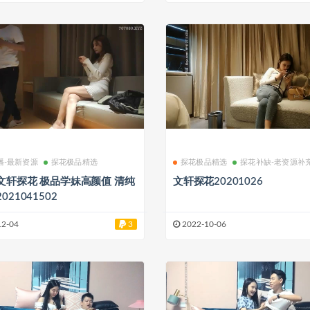
播-最新资源
探花极品精选
探花极品精选
探花补缺-老资源补
极品学妹高颜值 清纯
文轩探花20201026
021041502
12-04
3
2022-10-06