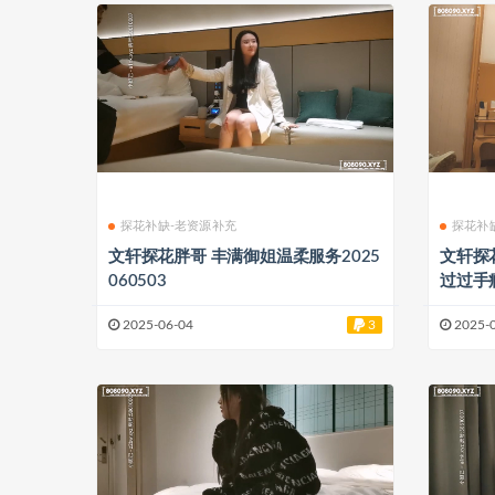
探花补缺-老资源补充
探花补
文轩探花胖哥 丰满御姐温柔服务2025
文轩探花胖哥 观战
060503
过过手瘾
2025-06-04
3
2025-