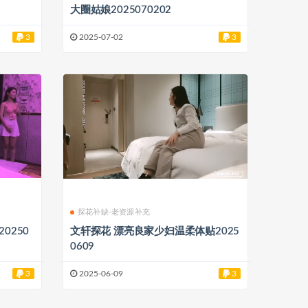
大圈姑娘2025070202
3
2025-07-02
3
探花补缺-老资源补充
0250
文轩探花 漂亮良家少妇温柔体贴2025
0609
3
2025-06-09
3