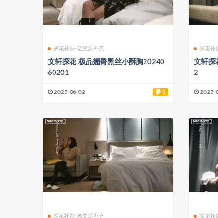
探花补缺-老资源补充
探花补
文轩探花 极品翘臀黑丝小酥胸20240
文轩探花
60201
2
2025-06-02
3
2025-
探花补缺-老资源补充
探花补