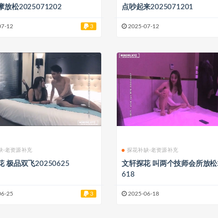
放松2025071202
点吵起来2025071201
07-12
3
2025-07-12
缺-老资源补充
探花补缺-老资源补充
 极品双飞20250625
文轩探花 叫两个技师会所放松2
618
06-25
3
2025-06-18