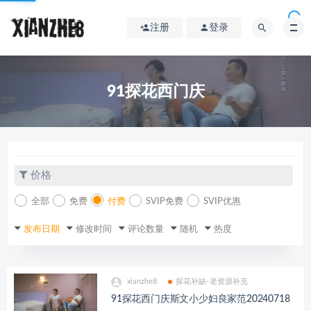
注册
登录
91探花西门庆
价格
全部
免费
付费
SVIP免费
SVIP优惠
发布日期
修改时间
评论数量
随机
热度
xianzhe8
探花补缺-老资源补充
91探花西门庆斯文小少妇良家范20240718