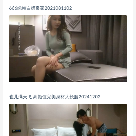
666绿帽白嫖良家2021081102
雀儿满天飞 高颜值完美身材大长腿20241202