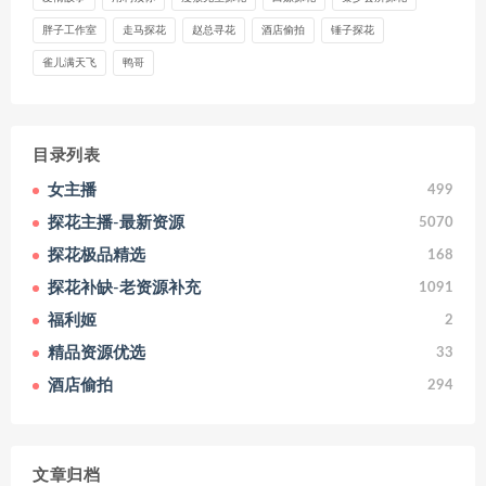
胖子工作室
走马探花
赵总寻花
酒店偷拍
锤子探花
雀儿满天飞
鸭哥
目录列表
女主播
499
探花主播-最新资源
5070
探花极品精选
168
探花补缺-老资源补充
1091
福利姬
2
精品资源优选
33
酒店偷拍
294
文章归档