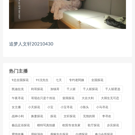
追梦人文轩20210430
热门主播
9总全国探花
91沈先生
七天
专约老阿姨
全国探花
凯迪拉克
利哥探花
加钱哥
千人斩
千人斩探花
千人斩星选
午夜寻花
哥现在只是个传说
壹屌探花
大吉大利
大屌生无可恋
女主播
小天探花
小宝
小宝寻花
小陈头
小马寻花
战神小利
换妻探花
探花
文轩探花
无情的屌
李寻欢
极品足浴探花
模特写真拍摄
欧阳专攻良家
歌厅探花
步宾探花
爱情故事
用利顶你
瘦猴先生探花
白嫖探花
秦少会所探花