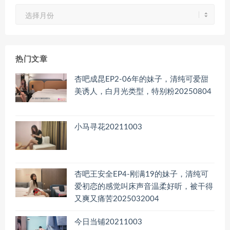
文
章
归
档
热门文章
杏吧成昆EP2-06年的妹子，清纯可爱甜
美诱人，白月光类型，特别粉20250804
小马寻花20211003
杏吧王安全EP4-刚满19的妹子，清纯可
爱初恋的感觉叫床声音温柔好听，被干得
又爽又痛苦2025032004
今日当铺20211003